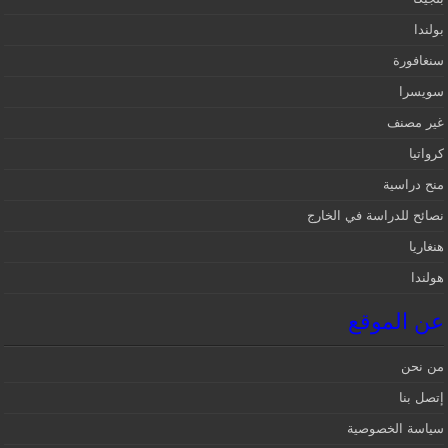
بولندا
سنغافورة
سويسرا
غير مصنف
كرواتيا
منح دراسية
نصائح للدراسة في الخارج
هنغاريا
هولندا
عن الموقع
من نحن
إتصل بنا
سياسة الخصوصية