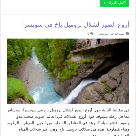
أكمل القراءة »
أروع الصور لشلال تروميل باخ في سويسرا
السياحة في سويسرا
0
في مقالتنا التالية حول أروع الصور لشلال تروميل باخ في سويسرا، سنسافر
معا في رحلة مشوقة حول أروع الشلالات في العالم. صوت صخب مدوّ،
وصوت تدفق مياه كالرعد في المناطق الداخلية من الجبل. الغرغرة، الرغوة،
ومياء مُتماوجة، هذه هي شلالات تروميل باخ. وهي أكبر شلالات المياه
الجوفية في أوروبا. تقع …