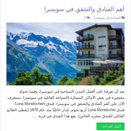
أهم الفنادق والشقق في سويسرا
السياحة في سويسرا
0
بعد أن تعرفنا على أفضل المدن السياحية في سويسرا، وقمنا بجولة
مختصرة في بعض الأماكن الممتازة لالسياحة العائلية في سويسرا. سنتعرف
الآن على أهم الفنادق والشقق في سويسرا. فندق Luna Mondschein:
فندق Luna Mondschei أربع نجوم، مُدار عائليًا منذ عام 1878 (يعطي الطابع
العائلي للفندق سحره الخاص). يقع هذا الفندق في قرية …
أكمل القراءة »