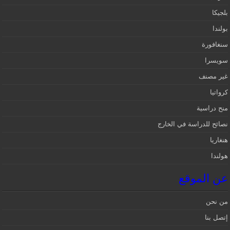
بلجيكا
بولندا
سنغافورة
سويسرا
غير مصنف
كرواتيا
منح دراسية
نصائح للدراسة في الخارج
هنغاريا
هولندا
عن الموقع
من نحن
إتصل بنا