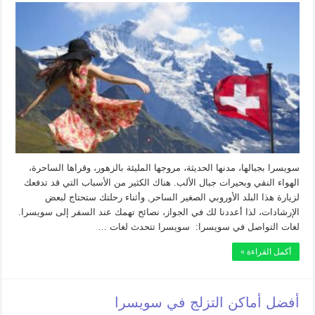
سويسرا بجبالها، مدنها الحديثة، مروجها المليئة بالزهور، وقراها الساحرة،
الهواء النقي وبحيرات جبال الألب. هناك الكثير من الأسباب التي قد تدفعك
لزيارة هذا البلد الأوروبي الصغير الساحر, وأثناء رحلتك ستحتاج لبعض
الإرشادات، لذا أعددنا لك في الجواز، نصائح تهمك عند السفر إلى سويسرا.
لغات التواصل في سويسرا: سويسرا تتحدث لغات …
أكمل القراءة »
أفضل أماكن التزلج في سويسرا