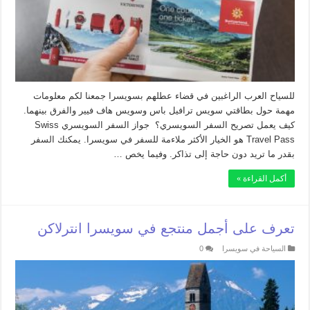
للسياح العرب الراغبين في قضاء عطلهم بسويسرا جمعنا لكم معلومات
مهمة حول بطاقتي سويس ترافيل باس وسويس هاف فيير والفرق بينهما.
كيف يعمل تصريح السفر السويسري؟ جواز السفر السويسري Swiss
Travel Pass هو الخيار الأكثر ملاءمة للسفر في سويسرا. يمكنك السفر
بقدر ما تريد دون حاجة إلى تذاكر. وفيما يخص …
أكمل القراءة »
تعرف على أجمل منتجع في سويسرا انترلاكن
السياحة في سويسرا
0