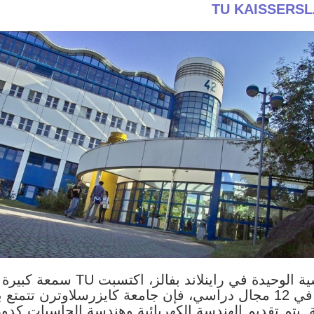
TU KAISSERS
ومع وجود حوالي 14،200 طالب في 12 مجال دراسي، فإن جامعة كايزرسل
 يتم تقديم الهندسة الكهربائية وهندسة الحاسبات كدو