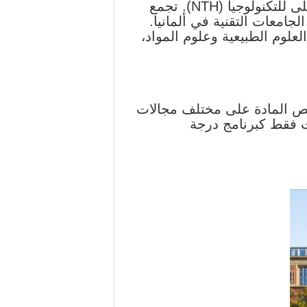
منذ بداية عام 2009 كانت جامعة كلاوستال للتكنولوجيا عضوًا في جامعة ساكسونيا السفلى للتكنولوجيا (NTH). تجمع
امعات التقنية في ألمانيا.
العلوم الطبيعية وعلوم المواد،
ئص المادة على مختلف مجالات
ت فقط كبرنامج درجة