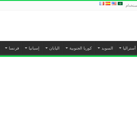
استخدام
أستراليا
السويد
كوريا الجنوبية
اليابان
إسبانيا‎
فرنسا