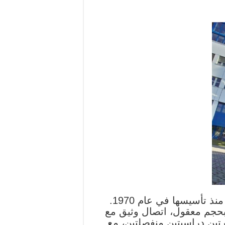
باعتبارها الجامعة التقنية والهندسية الوحيدة في راينلاند بفالز، اكتسبت TU سمعة كبيرة منذ تأسيسها في عام 1970.
اوترن تتمتع بحجم معقول، اتصال وثيق مع
رتين دراسيتين منفصلتين، مع