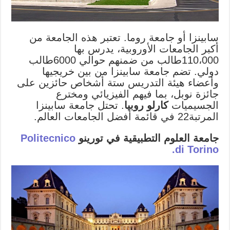
سابينزا أو جامعة روما. تعتبر هذه الجامعة من
أكبر الجامعات الأوروبية، يدرس بها
110،000طالب من ضمنهم حوالي 6000طالب
دولي. تضم جامعة سابينزا من بين خريجيها
وأعضاء هيئة التدريس ستة أشخاص حائزين على
جائزة نوبل، بما فيهم الفيزيائي ومخترع
الجسيميات
كارلو روبيا
. تحتل جامعة سابينزا
المرتبة22 في قائمة أفضل الجامعات العالم.
جامعة العلوم التطبيقية في تورينو
Politecnico
di Torino.