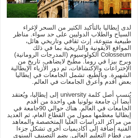
لدى إيطاليا بالتأكيد الكثير من السحر لإغراء
السياح والطلاب الدوليين على حد سواء. مناظر
طبيعية متنوعة، إرث ثقافي وتاريخي هائل،
المواقع الأيقونية والتاريخية بما في ذلك
Colosseum الكولوسيوم (المدرجات الرومانية)
وبرج بيزا في روما. مطبخ لايضاهى، تاريخ من
الإختراعات والإكتشافات، ثم دور الأزياء الإيطالية
الشهيرة. وبالطبع، تشمل الجامعات في إيطاليا
بعض أقدم وأعرق الجامعات في العالم.
يُنسب أصل كلمة university إلى إيطاليا، ويُعتقد
أيضا أن جامعة بولونيا هي واحدة من أقدم
الجامعات في العالم. هناك حوالي 90جامعة في
إيطاليا معظمها ممول من القطاع العام، ثم العديد
من مراكز الدراسات العليا المتخصصة والمعاهد
الفنية إضافة إلى أكاديميات أخرى تشكل جزءا
من قطاع التعليم العالي. يضم التصنيف السنوي