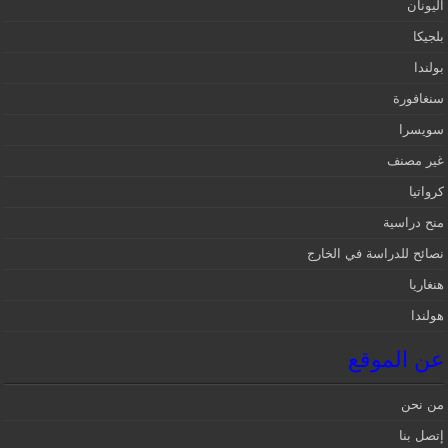
اليونان
بلجيكا
بولندا
سنغافورة
سويسرا
غير مصنف
كرواتيا
منح دراسية
نصائح للدراسة في الخارج
هنغاريا
هولندا
عن الموقع
من نحن
إتصل بنا