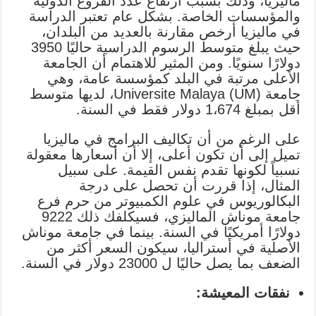
ماليزيا، وذلك بسبب ارتفاع عدد الفروع الدولية
والمؤسسات الخاصة. بشكل عام تعتبر الدراسة
في ماليزيا أرخص مقارنة بالعديد من البلدان،
حيث يبلغ متوسط ​​الرسوم الدراسية حاليًا 3950
دولارًا سنويًا. ومن المثير للاهتمام أن الجامعة
الأعلى مرتبة في البلد كمؤسسة عامة، وهي
جامعة Universite Malaya (UM)، لديها متوسط ​​
أقل بمبلغ 1،674 دولار فقط في السنة.
على الرغم من أن تكاليف البرامج في ماليزيا
تميل إلى أن تكون أعلى، إلا أن أسعارها معقولة
نسبياً لكونها تقدم نفس القيمة. على سبيل
المثال، إذا قررت أن تحصل على درجة
البكالوريوس في علوم الكمبيوتر من حرم فرع
جامعة موناش الماليزي، فسيكلفك ذلك 9222
دولارًا أمريكيًا في السنة. بينما في جامعة موناش
الأصلية في أستراليا، سيكون السعر أكثر من
الضعف بما يصل حاليًا ل 23000 دولار في السنة.
نفقات المعيشة: