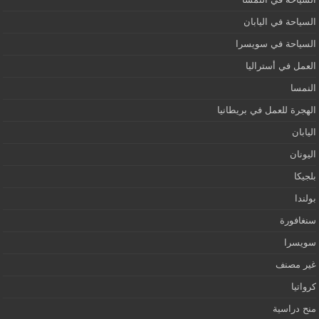
السياحة في اليابان
السياحة في سويسرا
العمل في أستراليا
النمسا
الهجرة للعمل في بريطانيا
اليابان
اليونان
بلجيكا
بولندا
سنغافورة
سويسرا
غير مصنف
كرواتيا
منح دراسية