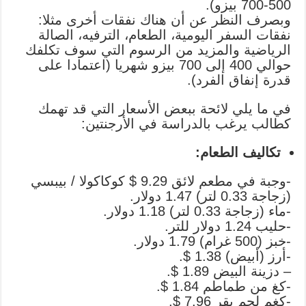
500-700 بيزو).
وبصرف النظر عن أن هناك نفقات أخرى مثلا:
نفقات السفر اليومية، الطعام، الترفيه، الصالة
الرياضية والمزيد من الرسوم التي سوف تكلفك
حوالي 400 إلى 700 بيزو شهريا (اعتمادا على
قدرة إنفاق الفرد).
في ما يلي لائحة ببعض الأسعار التي قد تهمك
كطالب يرغب بالدراسة في الأرجنتين:
تكاليف الطعام:
-وجبة في مطعم لائق 9.29 $ كوكاكولا / بيبسي
(زجاجة 0.33 لتر) 1.47 دولار.
-ماء (زجاجة 0.33 لتر) 1.18 دولار.
-حليب 1.24 دولار للتر.
-خبز (500 غرام) 1.79 دولار.
-أرز (أبيض) 1.38 $.
– دزينة البيض 1.89 $.
-كغ من طماطم 1.84 $.
-كغم لحم بقر 7.96 $.