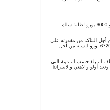
الدراسة بجامعة سافونيا بالنسبة للطلبة العرب تقدر ب 5000 يورو لطلبة البكالوريوس و 6000 يورو لطلبة سلك
 أجل الـتأكد من مقدرته على
تحمل كافة المصاريف التي تتطلبها الدراسة الجامعية، ويشترط التوفر على الأقل على 6720 يورو للسنة من أجل
ة وتتراوح بين 700 و 900 يورو للشهر، ويختلف المبلغ حسب المدينة التي
د أولو و لاهتي و لابينرانتا