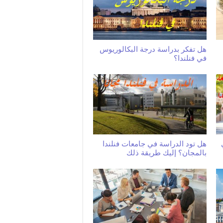
هل تفكر بدراسة درجة البكالوريوس
في فنلندا؟
هل تود الدراسة في جامعات فنلندا
بالمجان؟ إليك طريقة ذلك