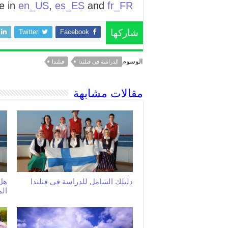
le in
en_US
,
es_ES
and
fr_FR
Twitter
Facebook
شاركها
الوسوم
الدراسة في فنلندا
فنلندا
مقالات مشابهة
دليلك الشامل للدراسة في فنلندا
هل 
ال