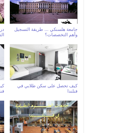
جامعة هلسنكي … طريقة التسجيل
درج
وأهم التخصصات؟
ال
كيف تحصل على سكن طلابي في
كي
فنلندا
فنل