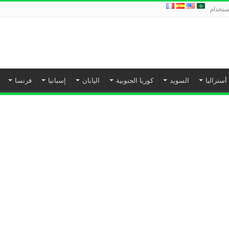
استخدام
أستراليا
السويد
كوريا الجنوبية
اليابان
إسبانيا‎
فرنسا