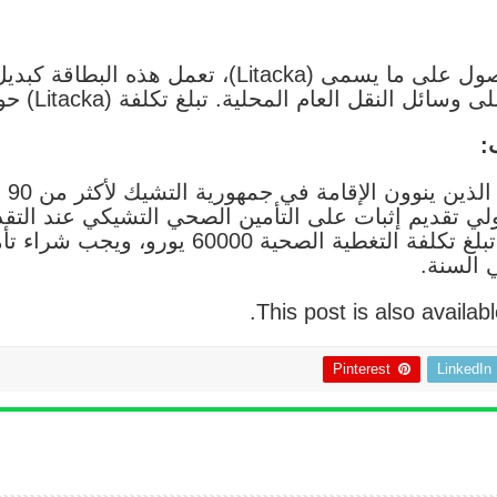
يمكن للطلاب التقدم بطلب للحصول على ما يسمى (acka
لعام المحلية. تبلغ تكلفة (Litacka) حوالي 10 يورو في الشهر.
:
يطل
 تقديم إثبات على التأمين الصحي التشيكي عند التق
للدراسة في التشيك. كحد أدنى تبلغ تكلفة التغطي
.
This post is also availab
Pinterest
LinkedIn