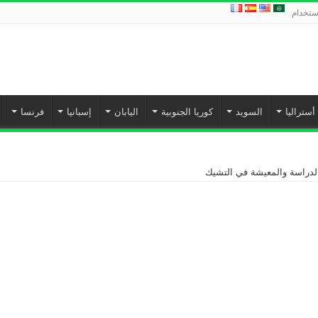
استخدام
أستراليا
السويد
كوريا الجنوبية
اليابان
إسبانيا‎
فرنسا
لدراسة والمعيشة في التشيك