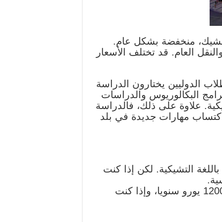
التشيك، منخفضة بشكل عام.
ريا للغذاء والسكن والنقل العام. قد تختلف الأسعار
طلاب الدوليين يختارون الدراسة
برامج البكالوريوس والدراسات
كية. علاوة على ذلك، فالدراسة
اكتساب مهارات جديدة في بلد
باللغة التشيكية. لكن إذا كنت
ية.
الرسوم الدراسية للحصول على درجة علمية في جمهورية التشيك تبلغ من 4000 إلى 12000 يورو سنويا، وإذا كنت