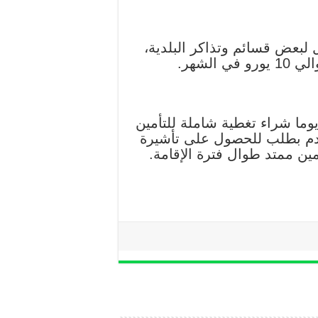
Lit)، تعمل هذه البطاقة كبديل لبعض قسائم وتذاكر البلدية،
ب من جميع الطلاب الأجانب الذين ينوون الإقامة في جمهورية التشيك لأكثر من 90 يوما شراء تغطية شاملة للتأمين
دم بطلب للحصول على تأشيرة
ة الصحية 60000 يورو، ويجب شراء تأمين ممتد طوال فترة الإقامة.