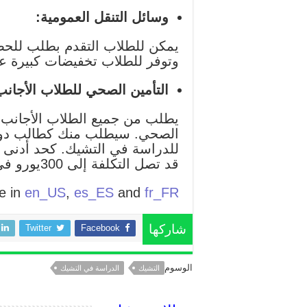
وسائل التنقل العمومية:
وتوفر للطلاب تخفيضات كبيرة على وسائل النقل ا
التأمين الصحي للطلاب الأجانب
الصحي. سيطلب منك كطالب دولي
قد تصل التكلفة إلى 300يورو في السنة.
le in
en_US
,
es_ES
and
fr_FR
Twitter
Facebook
شاركها
الوسوم
التشيك
الدراسة في التشيك