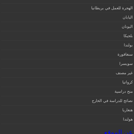
الهجرة للعمل في بريطانيا
اليابان
اليونان
بلجيكا
بولندا
سنغافورة
سويسرا
غير مصنف
كرواتيا
منح دراسية
نصائح للدراسة في الخارج
هنغاريا
هولندا
عن الموقع