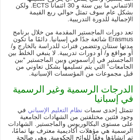
الائتماني ما بين ستة و 30 ائتمانا ECTS. ولكن
بشكل عام سوف تمثل حوالي ربع القيمة
الإجمالية للدورة التدريبية.
تعد دورات الماجستير المقدمة من خلال برنامج
Erasmus شائعة جدًا في إسبانيا. دائمًا ما تكون
مدتها سنتان وتتضمن فترات للدراسة بالخارج و/
أو مواقع و/ أو دورات تدريبية. لا ينبغي الخلط بين
الماجستير في إراسموس وبين الماجستير “بين
الجامعات” التي يتم تسليمها بشكل تعاوني من
قبل مجموعات من المؤسسات الإسبانية.
الدرجات الرسمية وغير الرسمية
في إسبانيا
تتمثل إحدى سمات
نظام التعليم الإسباني
في
وجود فئتين مختلفتين من الشهادات الجامعية
على مستوى البكالوريوس والماجستير. الشهادات
الرسمية هي مؤهلات أكاديمية معترف بها تمامًا،
تم إنشاؤها وفقًا للوائح الحكومية. وهي صالحة