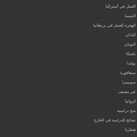
العمل في أستراليا
النمسا
الهجرة للعمل في بريطانيا
اليابان
اليونان
بلجيكا
بولندا
سنغافورة
سويسرا
غير مصنف
كرواتيا
منح دراسية
نصائح للدراسة في الخارج
هنغاريا