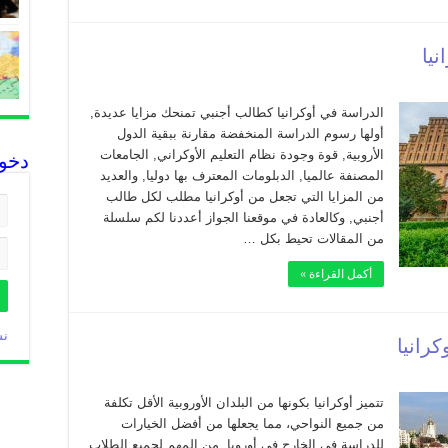
يا
الدراسة في أوكرانيا كطالب أجنبي تمنحك مزايا عديدة,
أولها رسوم الدراسة المنخفضة مقارنة ببقية الدول
الأروبية, قوة وجودة نظام التعليم الأوكراني, الجامعات
دخو
المصنفة عالميا, الدبلومات المعترف بها دوليا, والعديد
من المزايا التي تجعل من أوكرانيا مطلب لكل طالب
أجنبي, وكالعادة في موقعنا الجواز أعددنا لكم سلسلة
من المقالات تحيط بكل …
أكمل القراءة »
نس
رانيا
تتميز أوكرانيا بكونها من البلدان الأوروبية الأقل تكلفة
من جميع النواحي، مما يجعلها من أفضل الخيارات
للدراسة في الخارج في أوروبا. من المهم لجميع الطلاب