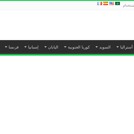
استخدام
أستراليا
السويد
كوريا الجنوبية
اليابان
إسبانيا‎
فرنسا