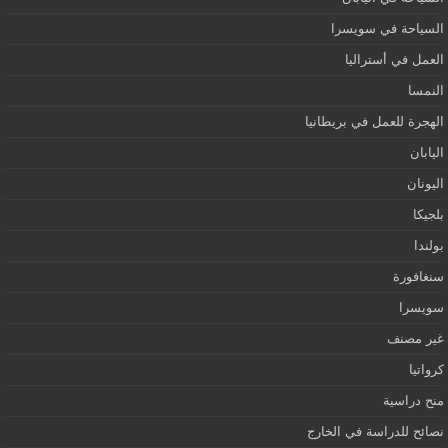
السياحة في سويسرا
العمل في أستراليا
النمسا
الهجرة للعمل في بريطانيا
اليابان
اليونان
بلجيكا
بولندا
سنغافورة
سويسرا
غير مصنف
كرواتيا
منح دراسية
نصائح للدراسة في الخارج