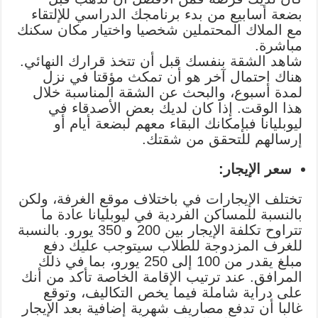
بضعة أسابيع من بدء برنامجك الدراسي للإلتقاء
مع الملاك المحتملين شخصيا واختيار مكان سكنك
مباشرة.
شاهد الشقة بنفسك قبل أن تتخذ قرارك النهائي.
هناك احتمال آخر هو أن تمكث مؤقتا في نزل
لمدة أسبوع، والبحث عن الشقة المناسبة خلال
هذا الوقت. إذا كان لديك بعض الأصدقاء في
ليوبليانا فبإمكانك البقاء معهم لبضعة أيام أو
إرسالهم للتحقق من شقتك.
سعر الإيجار:
تختلف الإيجارات في باختلاف موقع الغرفة، ولكن
بالنسبة للمساكن الفردية في ليوبليانا عادة ما
تتراوح تكلفة الإيجار بين 200 و 350 يورو. بالنسبة
للغرف المزدوجة للطلاب سيتوجب عليك دفع
مبلغ يقدر من 100 إلى 250 يورو، بما في ذلك
المرافق. عند ترتيب الإقامة الخاصة تأكد من أنك
على دراية شاملة فيما يخص التكاليف، وتوقع
غالبا أن تدفع مصاريف شهرية إضافية بعد الإيجار