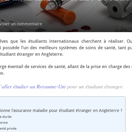
aisser un commentaire
ves que les étudiants internationaux cherchent à réaliser. Out
 possède l’un des meilleurs systèmes de soins de santé, tant pu
étudiant étranger en Angleterre.
rge éventail de services de santé, allant de la prise en charge de
ux.
d’aller étudier au Royaume-Uni
pour un étudiant étranger.
onne l’assurance maladie pour étudiant étranger en Angleterre ?
ue durée
terme
anté privée