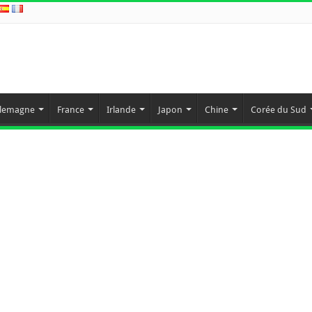
llemagne
France
Irlande
Japon
Chine
Corée du Sud