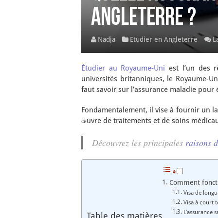
Angleterre ?
Nadja
Etudier en Angleterre
L
Étudier au Royaume-Uni
est l’un des rê
universités britanniques, le Royaume-Uni
faut savoir sur l’assurance maladie pour 
Fondamentalement, il vise à fournir un la
œuvre de traitements et de soins médica
Découvrez les principales
raisons 
Comment foncti
Visa de long
Visa à court 
L’assurance s
Table des matières