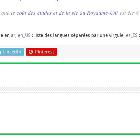
t que
le coût des études et de la vie au Royaume-Uni
est élevé
le en
ar
,
en_US
: liste des langues séparées par une virgule,
es_ES
:
LinkedIn
Pinterest