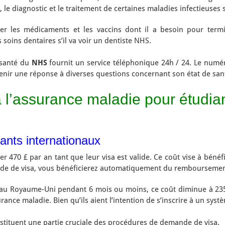
, le diagnostic et le traitement de certaines maladies infectieuses s
yer les médicaments et les vaccins dont il a besoin pour termin
soins dentaires s’il va voir un dentiste NHS.
 santé du
NHS
fournit un service téléphonique 24h / 24. Le numér
enir une réponse à diverses questions concernant son état de san
 l’assurance maladie pour étudia
iants internationaux
er 470 £ par an tant que leur visa est valide. Ce coût vise à béné
ande de visa, vous bénéficierez automatiquement du remboursement
 au Royaume-Uni pendant 6 mois ou moins, ce coût diminue à 235 
ance maladie. Bien qu’ils aient l’intention de s’inscrire à un syst
constituent une partie cruciale des procédures de demande de visa.