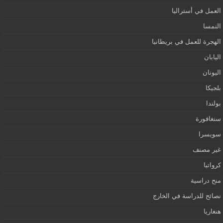
العمل في أستراليا
النمسا
الهجرة للعمل في بريطانيا
اليابان
اليونان
بلجيكا
بولندا
سنغافورة
سويسرا
غير مصنف
كرواتيا
منح دراسية
نصائح للدراسة في الخارج
هنغاريا