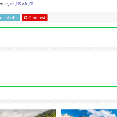
 en
ar
,
en_US
y
fr_FR
.
LinkedIn
Pinterest