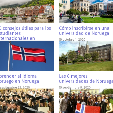
0 consejos útiles para los
Cómo inscribirse en una
studiantes
universidad de Noruega
nternacionales en
octubre 1, 2020
oruega
octubre 1, 2020
prender el idioma
Las 6 mejores
oruego en Noruega
universidades de Norueg
septiembre 23, 2020
septiembre 9, 2020