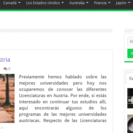
Canadá
Los Estados Unidos
Australia
Francia
Japón
tria
0
Previamente hemos hablado sobre las
R
mejores universidades pero hoy nos
ocuparemos de conocer las diferentes
Licenciaturas en Austria. Por ende, si estás
interesado en continuar tus estudios allí,
aquí encontrarás algunos de los
programas de las mejores universidades
austríacas. Respecto de las Licenciaturas
 …