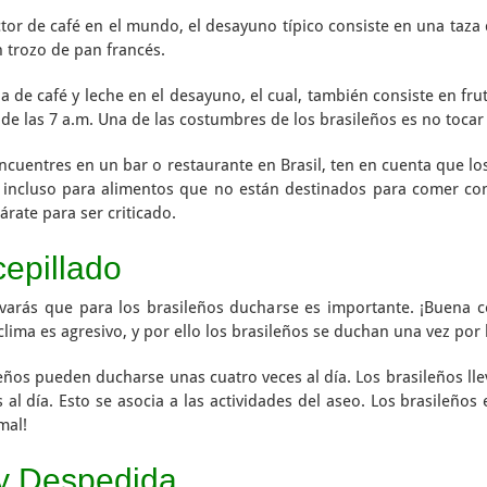
tor de café en el mundo, el desayuno típico consiste en una taz
n trozo de pan francés.
de café y leche en el desayuno, el cual, también consiste en frut
de las 7 a.m. Una de las costumbres de los brasileños es no tocar
cuentres en un bar o restaurante en Brasil, ten en cuenta que l
o, incluso para alimentos que no están destinados para comer con
rate para ser criticado.
cepillado
rvarás que para los brasileños ducharse es importante. ¡Buena 
l clima es agresivo, y por ello los brasileños se duchan una vez po
os pueden ducharse unas cuatro veces al día. Los brasileños lle
s al día. Esto se asocia a las actividades del aseo. Los brasileñ
mal!
 y Despedida