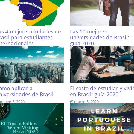
as 4 mejores ciudades de
Las 10 mejores
rasil para estudiantes
universidades de Brasil:
nternacionales
guía 2020
marzo 9, 2020
marzo 9, 2020
ómo aplicar a
El costo de estudiar y vivi
niversidades de Brasil
en Brasil: guía 2020
marzo 5, 2020
marzo 5, 2020