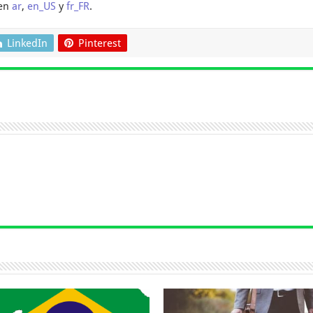
 en
ar
,
en_US
y
fr_FR
.
LinkedIn
Pinterest