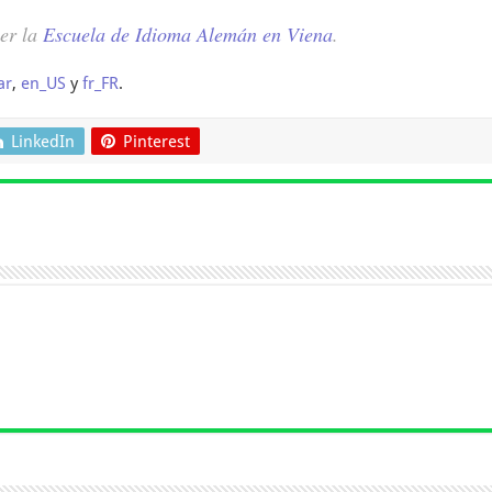
cer la
Escuela de Idioma Alemán en Viena
.
ar
,
en_US
y
fr_FR
.
LinkedIn
Pinterest