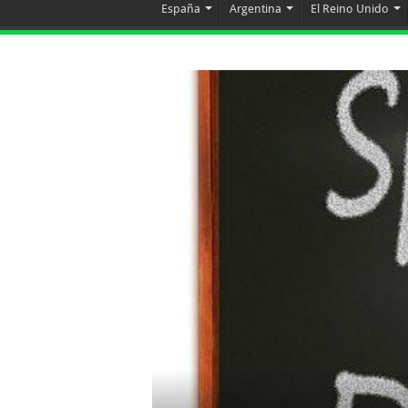
España
Argentina
El Reino Unido