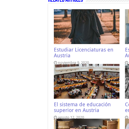
Related Articles
Estudiar Licenciaturas en
E
Austria
A
noviembre 9, 2020
El sistema de educación
C
superior en Austria
e
agosto 12, 2020