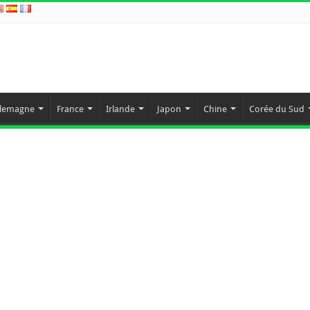
llemagne
France
Irlande
Japon
Chine
Corée du Sud