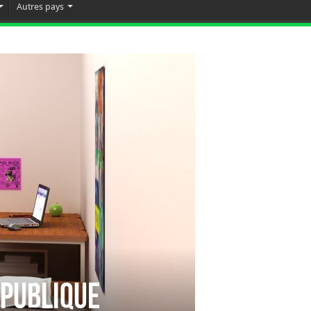
Autres pays
épublique