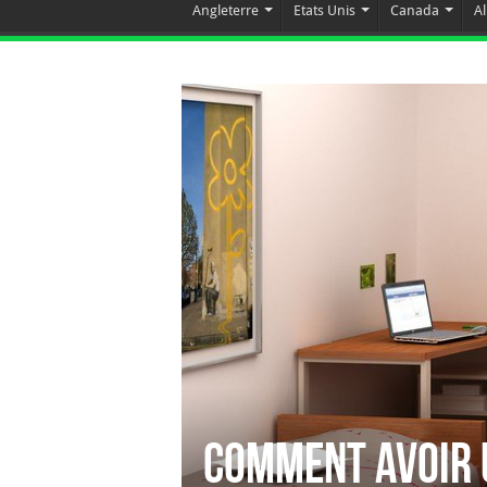
Angleterre
Etats Unis
Canada
A
Comment avoir 