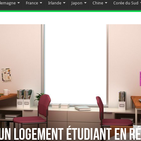
llemagne
France
Irlande
Japon
Chine
Corée du Sud
un logement étudiant en R